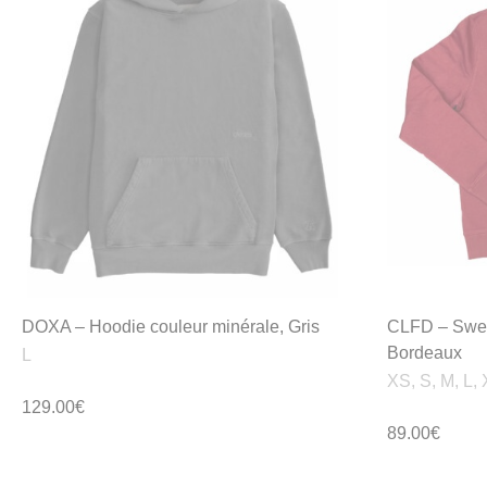
DOXA – Hoodie couleur minérale, Gris
CLFD – Swe
Bordeaux
L
XS, S, M, L,
129.00
€
89.00
€