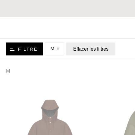
M
Effacer les filtres
FILTRE
M