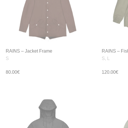
RAINS – Jacket Frame
RAINS – Fish
S
S, L
80.00
€
120.00
€