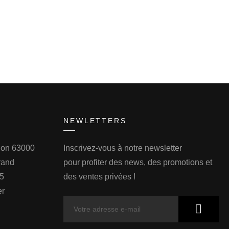
NEWLETTERS
llon 63000
Inscrivez-vous à notre newsletter
rand
pour profiter des news, des promotions et
75
des ventes privées !
er