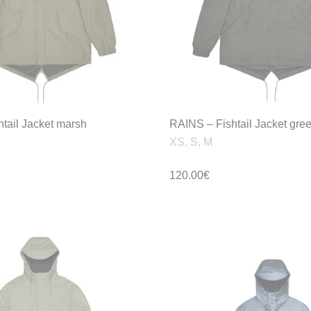
tail Jacket marsh
RAINS – Fishtail Jacket gre
XS, S, M
120.00
€