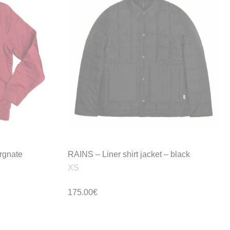
rgnate
RAINS – Liner shirt jacket – black
XS
175.00
€