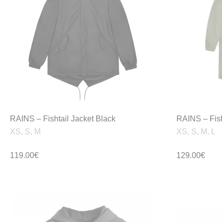
RAINS – Fishtail Jacket Black
RAINS – Fish
XS, S, M
XS, S, M, L
119.00
€
129.00
€