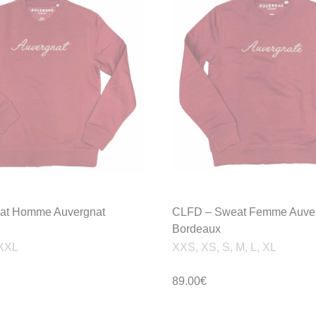
at Homme Auvergnat
CLFD – Sweat Femme Auve
Bordeaux
 XXL
XXS, XS, S, M, L, XL
89.00
€