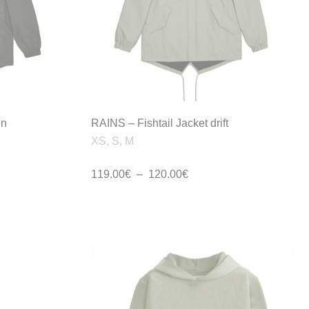
en
RAINS – Fishtail Jacket drift
XS, S, M
Plage
119.00
€
–
120.00
€
de
prix :
119.00€
à
120.00€