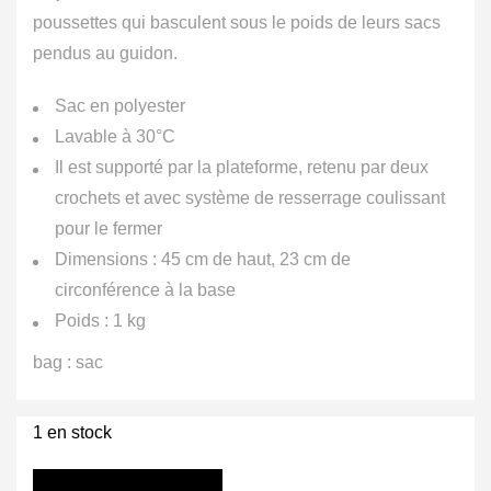
poussettes qui basculent sous le poids de leurs sacs
pendus au guidon.
Sac en polyester
Lavable à 30°C
Il est supporté par la plateforme, retenu par deux
crochets et avec système de resserrage coulissant
pour le fermer
Dimensions : 45 cm de haut, 23 cm de
circonférence à la base
Poids : 1 kg
bag : sac
1 en stock