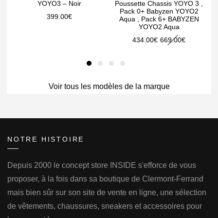
YOYO3 – Noir
Poussette Chassis YOYO 3 ,
Pack 0+ Babyzen YOYO2
399.00
€
Aqua , Pack 6+ BABYZEN
YOYO2 Aqua
Le
Le
434.00
€
669.00
€
prix
prix
initial
actuel
était :
est :
Voir tous les modèles de la marque
669.00€.
434.00€.
NOTRE HISTOIRE
Depuis 2000 le concept store INSIDE s'efforce de vous
proposer, à la fois dans sa boutique de Clermont-Ferrand
mais bien sûr sur son site de vente en ligne, une sélection
de vêtements, chaussures, sneakers et accessoires pour