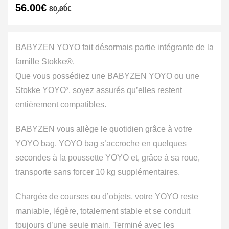
Le
Le
56.00
€
80.00
€
prix
prix
initial
actuel
était :
est :
80.00€.
56.00€.
BABYZEN YOYO fait désormais partie intégrante de la
famille Stokke®.
Que vous possédiez une BABYZEN YOYO ou une
Stokke YOYO³, soyez assurés qu’elles restent
entièrement compatibles.
BABYZEN vous allège le quotidien grâce à votre
YOYO bag. YOYO bag s’accroche en quelques
secondes à la poussette YOYO et, grâce à sa roue,
transporte sans forcer 10 kg supplémentaires.
Chargée de courses ou d’objets, votre YOYO reste
maniable, légère, totalement stable et se conduit
toujours d’une seule main. Terminé avec les