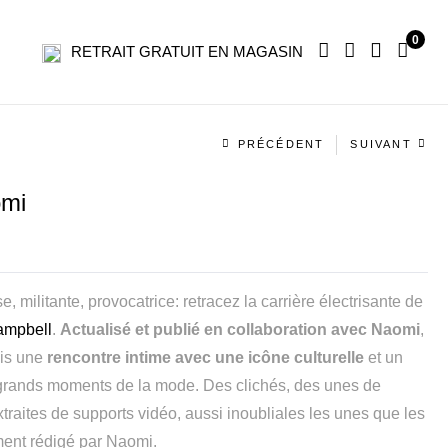
0
RETRAIT GRATUIT EN MAGASIN
Navigation
PRÉCÉDENT
SUIVANT
produit
mi
, militante, provocatrice: retracez la carrière électrisante de
ampbell
.
Actualisé et publié en collaboration avec Naomi
,
ois une
rencontre intime avec une icône culturelle
et un
rands moments de la mode. Des clichés, des unes de
raites de supports vidéo, aussi inoubliales les unes que les
ement rédigé par Naomi.