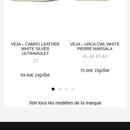
VEJA – CAMPO LEATHER
VEJA – URCA CWL WHITE
WHITE SILVER
PIERRE MARSALA
ULTRAVIOLET
41 42 43 44
37
Le
Le
75.00
€
150.00
€
Le
Le
69.00
€
140.00
€
prix
prix
prix
prix
initial
actuel
initial
actuel
était :
est :
était :
est :
Voir tous les modèles de la marque
150.00€.
75.00€.
140.00€.
69.00€.