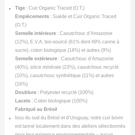
était :
est :
165.00€.
85.00€.
Tige
: Cuir Organic Traced (O.T.)
Empiècements
: Suède et Cuir Organic Traced
(O.T.)
Semelle intérieure
: Caoutchouc d’Amazonie
(12%), E.V.A. bio-sourcé (61% dont 49% canne à
sucre), coton biologique (18%) et autres (9%)
Semelle extérieure
: Caoutchouc d’Amazonie
(40%), silice minérale (23%), caoutchouc recyclé
(10%), caoutchouc synthétique (11%) et autres
(16%)
Doublure
: Polyester recyclé (100%)
Lacets
: Coton biologique (100%)
Fabriqué au Brésil
Issu du sud du Brésil et d’Uruguay, notre cuir bovin
est tanné localement dans des ateliers sélectionnés
pour leur exigence environnementale – aucun