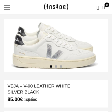
0
VEJA – V-90 LEATHER WHITE
SILVER BLACK
Le
Le
85.00
€
165.00
€
prix
prix
initial
actuel