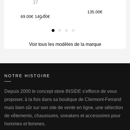
37
135.00
€
Le
Le
69.00
€
140.00
€
prix
prix
initial
actuel
était :
est :
Voir tous les modèles de la marque
140.00€.
69.00€.
NOTRE HISTOIRE
Depuis 2000 le concept store INSIDE s'efforce de vous
proposer, à la fois dans sa boutique de Clermont-Ferrand
mais bien sûr sur son site de vente en ligne, une sélection
de vêtements, chaussures, sneakers et accessoires pour
hommes et femmes.