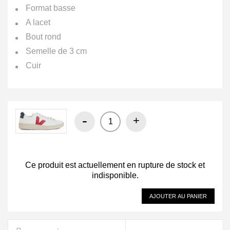
Format basse
A lacet
Bout rond
Semelle de 3 cm
Cuir
-
+
Ce produit est actuellement en rupture de stock et
indisponible.
AJOUTER AU PANIER