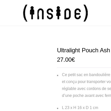
Ultralight Pouch Ash
27.00
€
Ce petit sac en bandoulière 
et conçu pour transporter vo
réglable avec cordons de se
d’une poche avant avec fer
L 23 x H 16 x D 1 cm