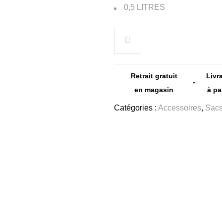
0,5 LITRES
Retrait gratuit
Livr
en magasin
à pa
Catégories :
Accessoires
,
Sac