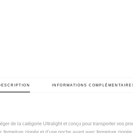
DESCRIPTION
INFORMATIONS COMPLÉMENTAIRE
léger de la catégorie Ultralight et conçu pour transporter vos pr
c fermeture zippée et d’une poche avant avec fermeture zippée.