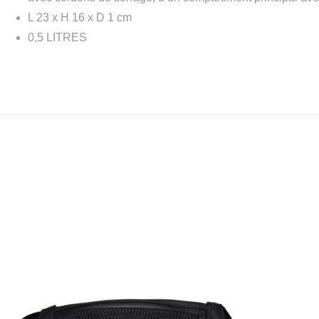
L 23 x H 16 x D 1 cm
0,5 LITRES