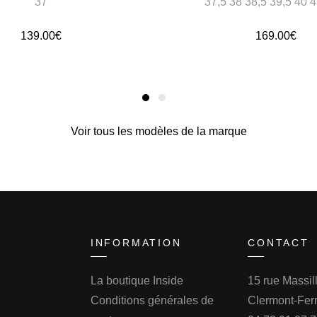
37
37,5 38 38,5 39,5 40 4
139.00
€
169.00
€
Voir tous les modèles de la marque
INFORMATION
CONTACT
La boutique Inside
15 rue Massi
Conditions générales de
Clermont-Fer