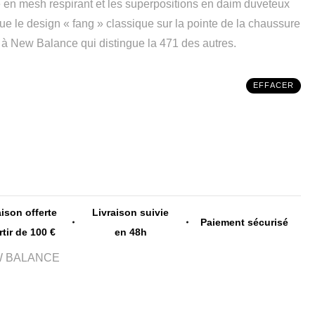
 en mesh respirant et les superpositions en daim duveteux
 que le design « fang » classique sur la pointe de la chaussure
 à New Balance qui distingue la 471 des autres.
EFFACER
aison offerte
Livraison suivie
Paiement sécurisé
rtir de 100 €
en 48h
 BALANCE