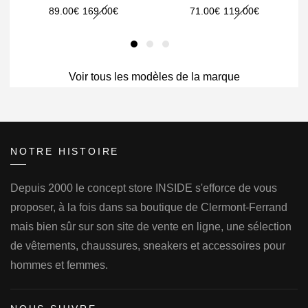
Le
Le
Le
Le
89.00
€
169.00
€
71.00
€
119.00
€
prix
prix
prix
prix
initial
actuel
initial
actuel
était :
est :
était :
est :
Voir tous les modèles de la marque
169.00€.
89.00€.
119.00€.
71.00€.
NOTRE HISTOIRE
Depuis 2000 le concept store INSIDE s'efforce de vous
proposer, à la fois dans sa boutique de Clermont-Ferrand
mais bien sûr sur son site de vente en ligne, une sélection
de vêtements, chaussures, sneakers et accessoires pour
hommes et femmes.