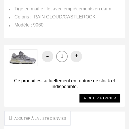
Tige en maille filet avec empiècements en daim
Coloris :
RAIN CLOUD/CASTLEROCK
Modèle : 9060
-
+
Ce produit est actuellement en rupture de stock et
indisponible.
AJOUTER AU PANIER
AJOUTER À LA LISTE D’ENVIES