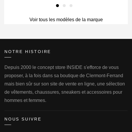
initial
actuel
initial
actuel
était :
est :
était :
est :
Voir tous les modèles de la marque
669.00€.
434.00€.
669.00€.
434.00€.
NOTRE HISTOIRE
Depuis 2000 le concept store INSIDE s'efforce de vous
proposer, à la fois dans sa boutique de Clermont-Ferrand
mais bien sûr sur son site de vente en ligne, une sélection
de vêtements, chaussures, sneakers et accessoires pour
hommes et femmes.
NOUS SUIVRE