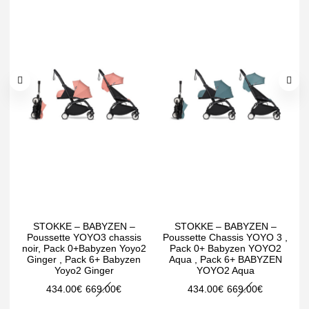
STOKKE – BABYZEN –
STOKKE – BABYZEN –
S
Poussette YOYO3 chassis
Poussette Chassis YOYO 3 ,
noir, Pack 0+Babyzen Yoyo2
Pack 0+ Babyzen YOYO2
Ginger , Pack 6+ Babyzen
Aqua , Pack 6+ BABYZEN
Yoyo2 Ginger
YOYO2 Aqua
Le
Le
Le
Le
434.00
€
669.00
€
434.00
€
669.00
€
prix
prix
prix
prix