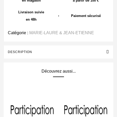
en magasin
à partir de 100 €
Livraison suivie
Paiement sécurisé
en 48h
Catégorie :
MARIE-LAURE & JEAN-ETIENNE
DESCRIPTION
Découvrez aussi...