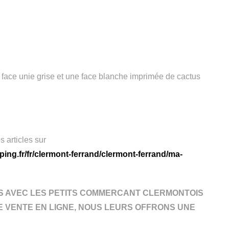
e face unie grise et une face blanche imprimée de cactus
s articles sur
ng.fr/fr/clermont-ferrand/clermont-ferrand/ma-
S AVEC LES PETITS COMMERCANT CLERMONTOIS
E VENTE EN LIGNE, NOUS LEURS OFFRONS UNE