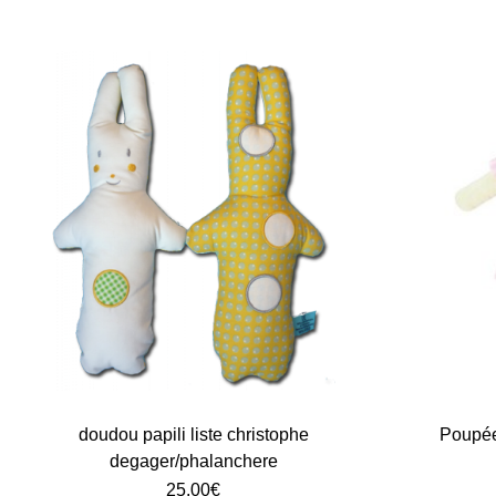
doudou papili liste christophe
Poupée
degager/phalanchere
25.00
€