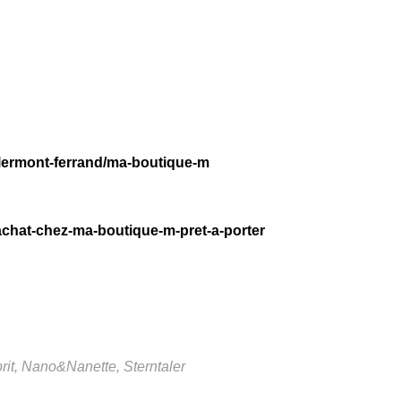
clermont-ferrand/ma-boutique-m
achat-chez-ma-boutique-m-pret-a-porter
it, Nano&Nanette, Sterntaler