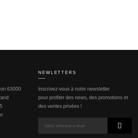
NEWLETTERS
llon 63000
Inscrivez-vous à notre newsletter
rand
pour profiter des news, des promotions et
75
des ventes privées !
er