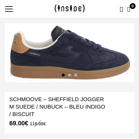
0
SCHMOOVE – SHEFFIELD JOGGER
M SUEDE / NUBUCK – BLEU INDIGO
/ BISCUIT
Le
Le
69.00
€
119.00
€
prix
prix
initial
actuel