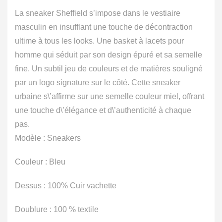
était :
est :
119.00€.
69.00€.
La sneaker Sheffield s’impose dans le vestiaire
masculin en insufflant une touche de décontraction
ultime à tous les looks. Une basket à lacets pour
homme qui séduit par son design épuré et sa semelle
fine. Un subtil jeu de couleurs et de matières souligné
par un logo signature sur le côté. Cette sneaker
urbaine s\’affirme sur une semelle couleur miel, offrant
une touche d\’élégance et d\’authenticité à chaque
pas.
Modèle
: Sneakers
Couleur
: Bleu
Dessus
: 100% Cuir vachette
Doublure
: 100 % textile