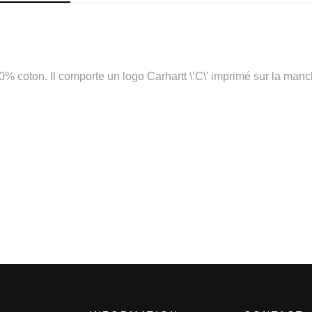
100% coton. Il comporte un logo Carhartt \’C\’ imprimé sur la ma