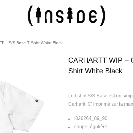
 S/S Base T-Shirt White Black
CARHARTT WIP – C
Shirt White Black
Le t-shirt S/S Base est un simp
Carhartt ‘C’ imprimé sur la m
I026264_89_90
coupe régulière