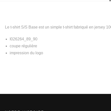
Le t-shirt S/S Base est un simple t-shirt fabriqué en jersey 
I026264_89_90
coupe régulière
impression du logo