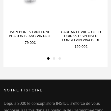
BAREBONES LANTERNE
CARHARTT WIP – COLD
BEACON BLANC VINTAGE
DRINKS DISPENSER
PORCELAIN WAX BLUE
79.00
€
120.00
€
NOTRE HISTOIRE
Depuis 2000 le concept store INSIDE s'efforce de vous
proposer, à la fois dans sa boutique de Clermont-Ferrand