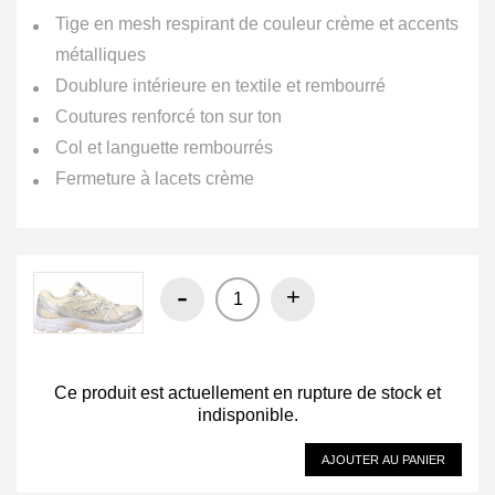
Tige en mesh respirant de couleur crème et accents
métalliques
Doublure intérieure en textile et rembourré
Coutures renforcé ton sur ton
Col et languette rembourrés
Fermeture à lacets crème
-
+
Ce produit est actuellement en rupture de stock et
indisponible.
AJOUTER AU PANIER