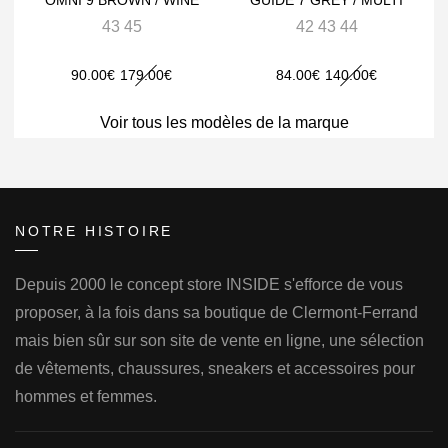
43 45
42 43 44
Le
Le
Le
Le
90.00
€
179.00
€
84.00
€
140.00
€
prix
prix
prix
prix
Voir tous les modèles de la marque
initial
actuel
initial
actuel
était :
est :
était :
est :
179.00€.
90.00€.
140.00€.
84.00€.
NOTRE HISTOIRE
Depuis 2000 le concept store INSIDE s'efforce de vous
proposer, à la fois dans sa boutique de Clermont-Ferrand
mais bien sûr sur son site de vente en ligne, une sélection
de vêtements, chaussures, sneakers et accessoires pour
hommes et femmes.