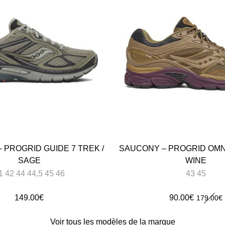
 PROGRID GUIDE 7 TREK /
SAUCONY – PROGRID OMNI
SAGE
WINE
1 42 44 44,5 45 46
43 45
Le
Le
149.00
€
90.00
€
179.00
€
prix
prix
Voir tous les modèles de la marque