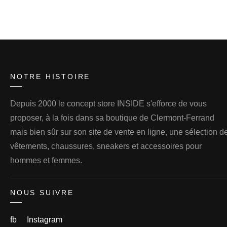
initial
actuel
était :
est :
140.00€.
84.00€.
NOTRE HISTOIRE
Depuis 2000 le concept store INSIDE s'efforce de vous
proposer, à la fois dans sa boutique de Clermont-Ferrand
mais bien sûr sur son site de vente en ligne, une sélection d
vêtements, chaussures, sneakers et accessoires pour
hommes et femmes.
NOUS SUIVRE
fb
Instagram