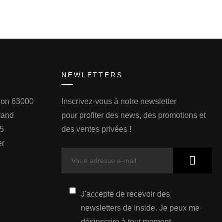
NEWLETTERS
llon 63000
Inscrivez-vous à notre newsletter
rand
pour profiter des news, des promotions et
75
des ventes privées !
er
J'accepte de recevoir des
newsletters de Inside. Je peux me
désinscrire à tout moment.