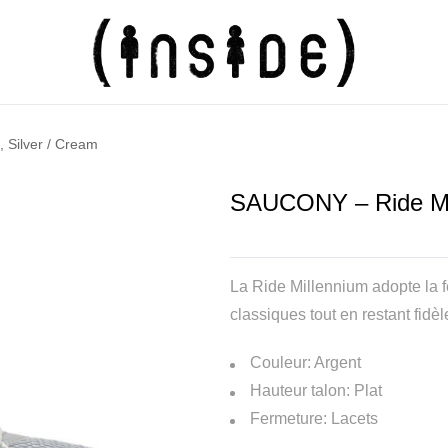
 Silver / Cream
SAUCONY – Ride Mil
La Ride Millennium adopte la f
classiques tout en restant fid
Couleur: Argent
Hauteur talon: Plat
Fermeture: Lacets