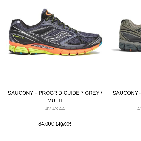
SAUCONY – PROGRID GUIDE 7 GREY /
SAUCONY –
MULTI
42 43 44
4
Le
Le
84.00
€
140.00
€
prix
prix