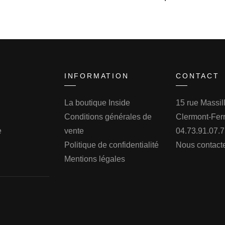
initial
actuel
était :
est :
179.00€.
90.00€.
INFORMATION
CONTACT
La boutique Inside
15 rue Massi
Conditions générales de
Clermont-Fer
e
vente
04.73.91.07.
Politique de confidentialité
Nous contact
Mentions légales