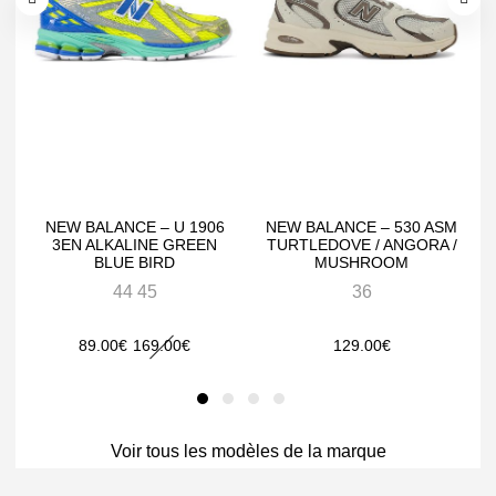
NEW BALANCE – U 1906
NEW BALANCE – 530 ASM
3EN ALKALINE GREEN
TURTLEDOVE / ANGORA /
BLUE BIRD
MUSHROOM
44 45
36
Le
Le
89.00
€
169.00
€
129.00
€
prix
prix
initial
actuel
était :
est :
Voir tous les modèles de la marque
169.00€.
89.00€.