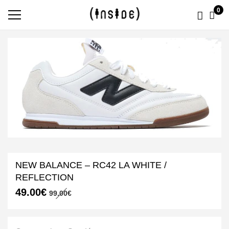
0
NEW BALANCE – RC42 LA WHITE /
REFLECTION
Le
Le
49.00
€
99.00
€
prix
prix
initial
actuel
était :
est :