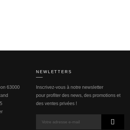
NEWLETTERS
llon 63000
Inscrivez-vous à notre newsletter
rand
pour profiter des news, des promotions et
75
des ventes privées !
er