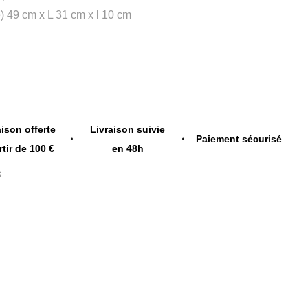
) 49 cm x L 31 cm x l 10 cm
aison offerte
Livraison suivie
Paiement sécurisé
rtir de 100 €
en 48h
s