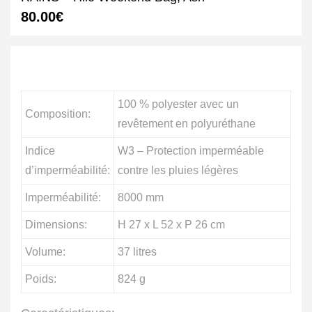
80.00
€
100 % polyester avec un
Composition:
revêtement en polyuréthane
Indice
W3 – Protection imperméable
d’imperméabilité:
contre les pluies légères
Imperméabilité:
8000 mm
Dimensions:
H 27 x L 52 x P 26 cm
Volume:
37 litres
Poids:
824 g