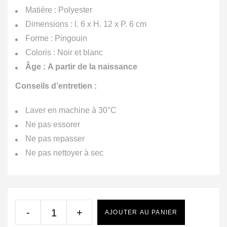
Matière : Polyester
Dimensions : l. 6 x H. 12 x P. 6 cm
Forme : Pingouin
Coloris : Noir et blanc
Âge : A partir de la naissance
Conseils d’entretien :
Laver en machine à 30°C
Ne pas essorer
Ne pas repasser
Ne pas nettoyer à sec
-
+
AJOUTER AU PANIER