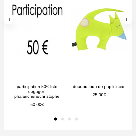
participation 50€ liste
doudou loup de papili lucas
degager-
25.00
€
phalanchère/christophe
50.00
€