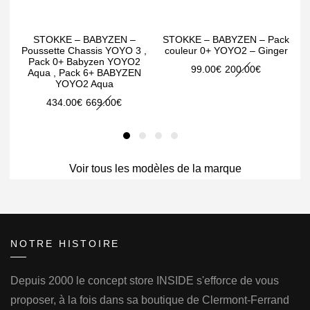
STOKKE – BABYZEN –
STOKKE – BABYZEN – Pack
Poussette Chassis YOYO 3 ,
couleur 0+ YOYO2 – Ginger
Pack 0+ Babyzen YOYO2
N
Le
Le
99.00
€
200.00
€
Aqua , Pack 6+ BABYZEN
A
YOYO2 Aqua
prix
prix
Le
Le
434.00
€
669.00
€
initial
actuel
prix
prix
était :
est :
initial
actuel
200.00€.
99.00€.
était :
est :
Voir tous les modèles de la marque
669.00€.
434.00€.
NOTRE HISTOIRE
Depuis 2000 le concept store INSIDE s'efforce de vous
proposer, à la fois dans sa boutique de Clermont-Ferrand