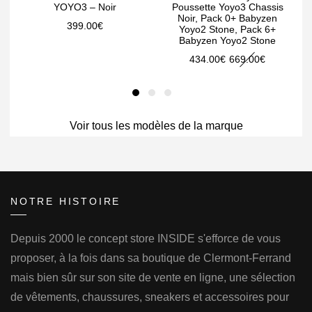
YOYO3 – Noir
Poussette Yoyo3 Chassis
Noir, Pack 0+ Babyzen
399.00
€
Yoyo2 Stone, Pack 6+
Babyzen Yoyo2 Stone
Le
Le
434.00
€
669.00
€
prix
prix
initial
actuel
était :
est :
Voir tous les modèles de la marque
669.00€.
434.00€.
NOTRE HISTOIRE
Depuis 2000 le concept store INSIDE s'efforce de vous
proposer, à la fois dans sa boutique de Clermont-Ferrand
mais bien sûr sur son site de vente en ligne, une sélection
de vêtements, chaussures, sneakers et accessoires pour