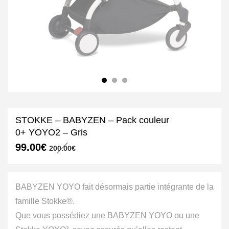
STOKKE – BABYZEN – Pack couleur
0+ YOYO2 – Gris
Le
Le
99.00
€
200.00
€
prix
prix
initial
actuel
était :
est :
200.00€.
99.00€.
BABYZEN YOYO fait désormais partie intégrante de la
famille Stokke®.
Que vous possédiez une BABYZEN YOYO ou une