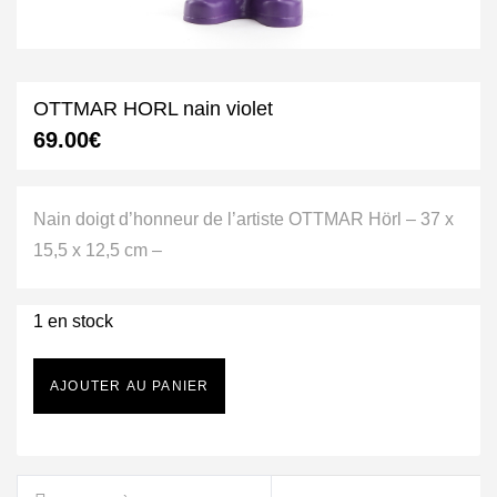
OTTMAR HORL nain violet
69.00
€
Nain doigt d’honneur de l’artiste OTTMAR Hörl – 37 x
15,5 x 12,5 cm –
1 en stock
AJOUTER AU PANIER