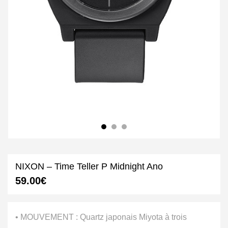
NIXON – Time Teller P Midnight Ano
59.00
€
• MOUVEMENT : Quartz japonais Miyota à trois