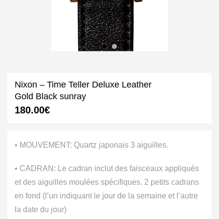
Nixon – Time Teller Deluxe Leather
Gold Black sunray
180.00
€
• MOUVEMENT: Quartz japonais 3 aiguilles.
• CADRAN: Le cadran inclut des faisceaux appliqués
et des aiguilles moulées spécifiques. 2 petits cadrans
en fond (l’un indiquant le jour de la semaine et l’autre
la date du jour)