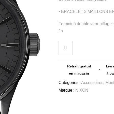
• BRACELET 3 MAILLONS EN
Fermoir à double verrouillage s
fin
Retrait gratuit
Livr
en magasin
à pa
Catégories :
Accessoires
,
Mont
Marque :
NIXON