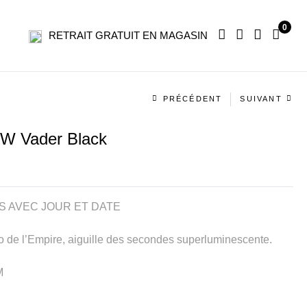
0
RETRAIT GRATUIT EN MAGASIN
Navigation
PRÉCÉDENT
SUIVANT
produit
SW Vader Black
ES AVEC JOUR ET DATE
o de l’Empire, aiguille des secondes superluminescente.
M