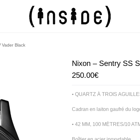
 Vader Black
Nixon – Sentry SS 
250.00
€
• QUARTZ À TROIS AGUILL
Cadran en laiton gaufré du log
• 42 MM, 100 MÈTRES/10 AT
Boîtier en acier inoxydable