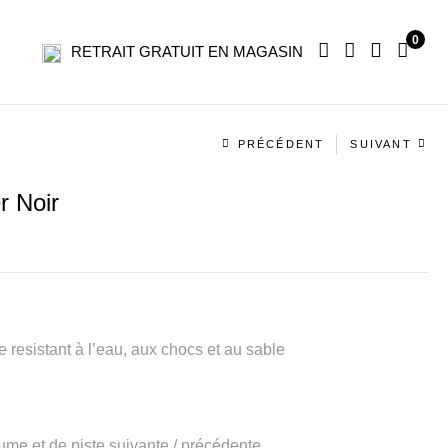
0
RETRAIT GRATUIT EN MAGASIN
Navigation
PRÉCÉDENT
SUIVANT
produit
r Noir
e resistant à l’eau, aux chocs et au sable
ume et de piste suivante / précédente