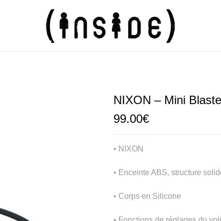
NIXON – Mini Blaste
99.00
€
• NIXON
• Enceinte ABS, structure solid
• Corps en Silicone
• Fonctions de réglages du vol