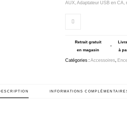
AUX, Adaptateur USB en CA, ma
Retrait gratuit
Livr
en magasin
à pa
Catégories :
Accessoires
,
Ence
DESCRIPTION
INFORMATIONS COMPLÉMENTAIRE