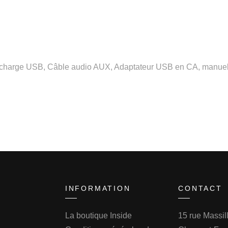
de charge USB, Câble audio AUX, Adaptateur USB en CA, manuel d
INFORMATION
CONTACT
La boutique Inside
15 rue Massi