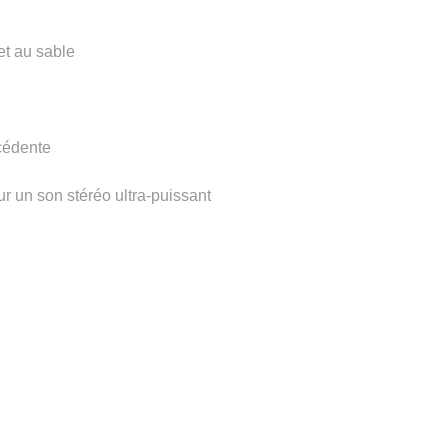
et au sable
écédente
ur un son stéréo ultra-puissant