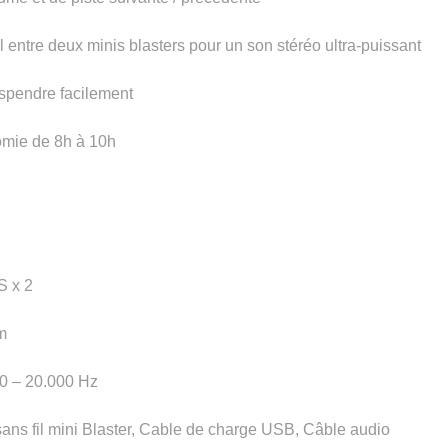
il entre deux minis blasters pour un son stéréo ultra-puissant
uspendre facilement
omie de 8h à 10h
S x 2
m
0 – 20.000 Hz
ans fil mini Blaster, Cable de charge USB, Câble audio