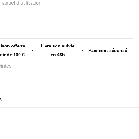
nuel d’utilisation
aison offerte
Livraison suivie
Paiement sécurisé
rtir de 100 €
en 48h
intes
S