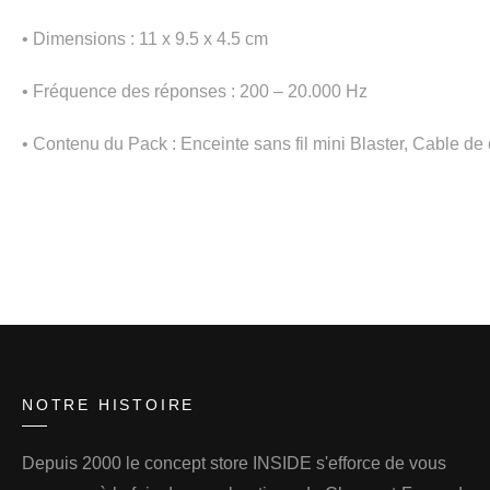
• Dimensions : 11 x 9.5 x 4.5 cm
• Fréquence des réponses : 200 – 20.000 Hz
• Contenu du Pack : Enceinte sans fil mini Blaster, Cable 
NOTRE HISTOIRE
Depuis 2000 le concept store INSIDE s'efforce de vous