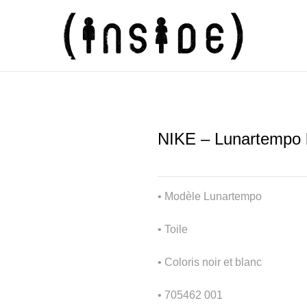
NIKE – Lunartempo b
• Modèle Lunartempo
• Toile
• Coloris noir et blanc
• 705462 001