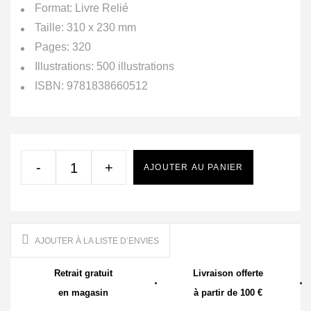
Format: Livre Relié
Taille: 310 x 230 mm
Pages: 320
Illustrations: 500 illustrations
ISBN: 9781838660512
-
+
AJOUTER AU PANIER
AJOUTER À LA LISTE D’ENVIES
Retrait gratuit
Livraison offerte
en magasin
à partir de 100 €