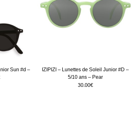
unior Sun #d –
IZIPIZI – Lunettes de Soleil Junior #D –
k
5/10 ans – Pear
30.00
€