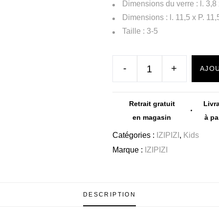
Dimensions du verre : l. 3,8
Dimensions : l. 11,5 x P. 11,
Taille : 3-5
-
+
AJOU
Retrait gratuit
Livr
en magasin
à pa
Catégories :
IZIPIZI
,
Kids
Marque :
IZIPIZI
DESCRIPTION