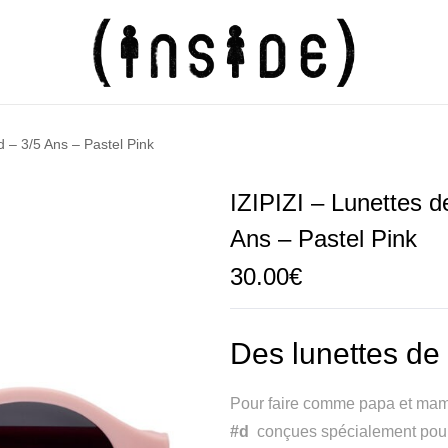
d – 3/5 Ans – Pastel Pink
IZIPIZI – Lunettes d
Ans – Pastel Pink
30.00
€
Des lunettes de 
Pour faire comme papa et ma
#d
conçues spécialement pour 