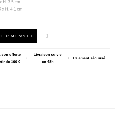
 x H. 3,5 cm
5 x H. 4,1 cm
TER AU PANIER
aison offerte
Livraison suivie
Paiement sécurisé
rtir de 100 €
en 48h