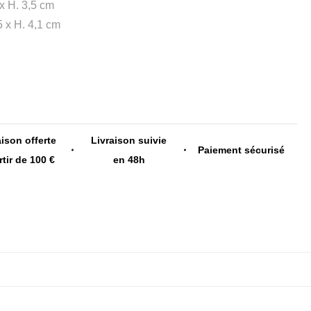
 x H. 3,5 cm
5 x H. 4,1 cm
aison offerte
Livraison suivie
Paiement sécurisé
rtir de 100 €
en 48h