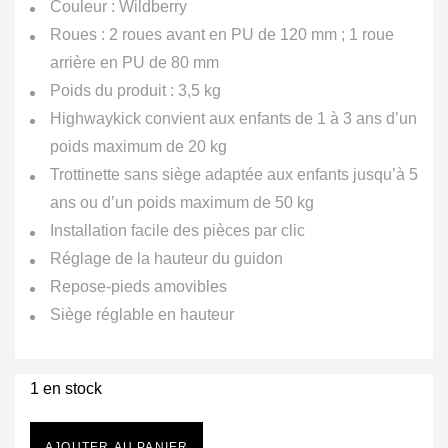
Couleur : Wildberry
Roues : 2 roues avant en PU de 120 mm ; 1 roue
arrière en PU de 80 mm
Poids du produit : 3,5 kg
Highwaykick convient aux enfants de 1 à 3 ans d’un
poids maximum de 20 kg
Trottinette sans siège adaptée aux enfants jusqu’à 5
ans ou d’un poids maximum de 50 kg
Installation facile des pièces par clic
Réglage de la hauteur du guidon
Repose-pieds amovibles
Siège réglable en hauteur
1 en stock
AJOUTER AU PANIER