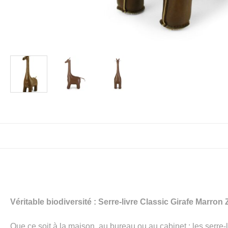
Véritable biodiversité : Serre-livre Classic Girafe Marron
Que ce soit à la maison, au bureau ou au cabinet : les serre-l