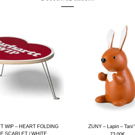
 WIP – HEART FOLDING
ZUNY – Lapin – Tan/ 
E SCARLET / WHITE
73.00
€