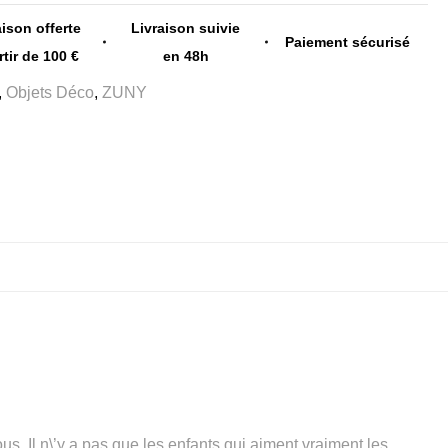
aison offerte
Livraison suivie
Paiement sécurisé
rtir de 100 €
en 48h
,
Objets Déco
,
ZUNY
us. Il n\’y a pas que les enfants qui aiment vraiment les