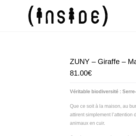
ZUNY – Giraffe – M
81.00
€
Véritable biodiversité : Serr
Que ce soit à la maison, au bu
attirent simplement l’attention 
animaux en cuir.