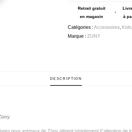
Retrait gratuit
Livr
en magasin
à pa
Catégories :
Accessoires
,
Kids
Marque :
ZUNY
DESCRIPTION
 Züny
ivres pour animaux de Züny attirent simplement l\’attention de to