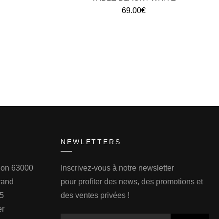
69.00
€
NEWLETTERS
llon 63000
Inscrivez-vous à notre newsletter
rand
pour profiter des news, des promotions et
75
des ventes privées !
er