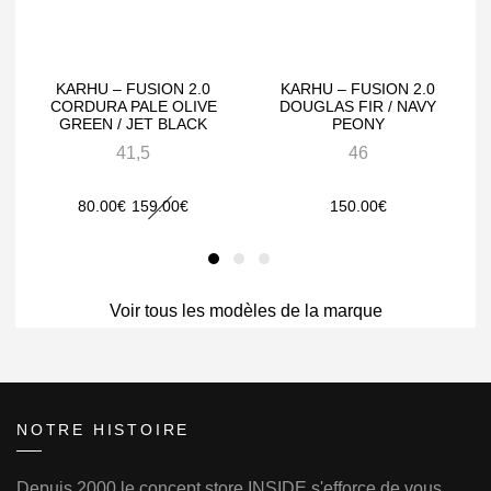
KARHU – FUSION 2.0
KARHU – FUSION 2.0
K
CORDURA PALE OLIVE
DOUGLAS FIR / NAVY
GREEN / JET BLACK
PEONY
41,5
46
Le
Le
80.00
€
159.00
€
150.00
€
prix
prix
initial
actuel
était :
est :
Voir tous les modèles de la marque
159.00€.
80.00€.
NOTRE HISTOIRE
Depuis 2000 le concept store INSIDE s'efforce de vous