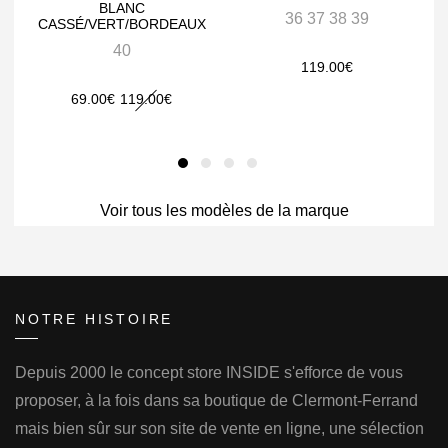
BLANC
36 37 38 39
CASSÉ/VERT/BORDEAUX
40
119.00
€
Le
Le
69.00
€
119.00
€
prix
prix
initial
actuel
était :
est :
119.00€.
Voir tous les modèles de la marque
69.00€.
NOTRE HISTOIRE
Depuis 2000 le concept store INSIDE s'efforce de vous
proposer, à la fois dans sa boutique de Clermont-Ferrand
mais bien sûr sur son site de vente en ligne, une sélection