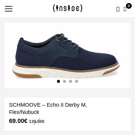
0
SCHMOOVE – Echo II Derby M,
Flex/Nubuck
Le
Le
69.00
€
139.00
€
prix
prix
initial
actuel