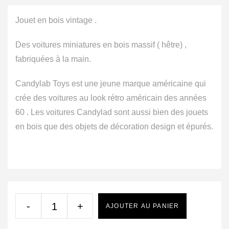
Jouet en bois vintage .
Des voitures miniatures en bois massif ( hêtre) ,
fabriquées à la main.
Candylab Toys est une jeune marque américaine qui
crée des voitures au look rétro américain des années
60 . Les voitures Candylad sont aussi bien des jouets
en bois que des objets de décoration design et épurés.
-
+
AJOUTER AU PANIER