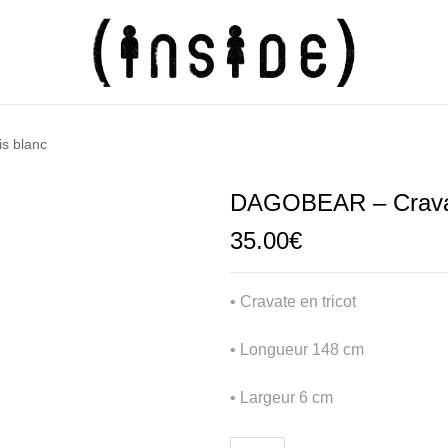
s blanc
DAGOBEAR – Cravate
35.00
€
• Cravate en tricot
• Longueur 148 cm
• Largeur 6 cm