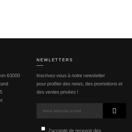
NEWLETTERS
llon 63000
Inscrivez-vous à notre newsletter
rand
pour profiter des news, des promotions et
75
des ventes privées !
er
J'accepte de recevoir des