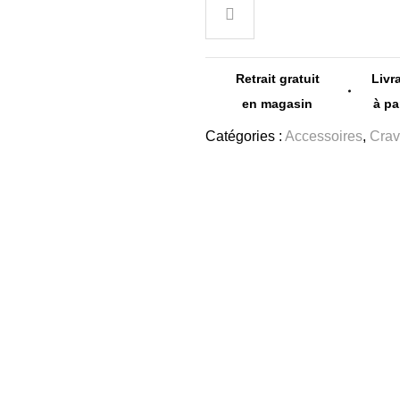
Retrait gratuit
Livr
en magasin
à pa
Catégories :
Accessoires
,
Crav