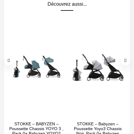
Découvrez aussi...
STOKKE – BABYZEN –
STOKKE – Babyzen –
S
Poussette Chassis YOYO 3 ,
Poussette Yoyo3 Chassis
Pack 0+ Babyzen YOYO2
Noir, Pack 0+ Babyzen