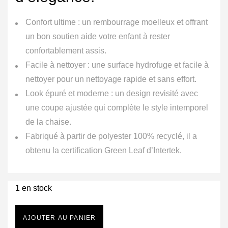
Confort ultime : un rembourrage moelleux et offrant
un bon soutien aide votre enfant à rester
confortablement assis.
Facile à nettoyer : une surface hydrofuge et facile à
nettoyer pour un nettoyage rapide et sans effort.
Look épuré et moderne : un design revisité avec
une coupe ajustée qui complète le style intemporel
de la chaise.
Fabriqué à partir de polyester 100% recyclé, il a
obtenu la certification Green Leaf d’Intertek.
1 en stock
AJOUTER AU PANIER