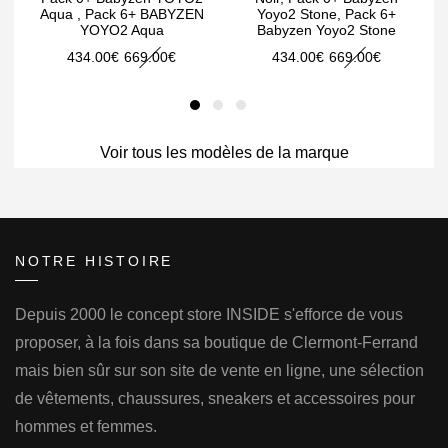
Aqua , Pack 6+ BABYZEN
Yoyo2 Stone, Pack 6+
YOYO2 Aqua
Babyzen Yoyo2 Stone
Le
Le
Le
Le
434.00
€
669.00
€
434.00
€
669.00
€
prix
prix
prix
prix
initial
actuel
initial
actuel
était :
est :
était :
est :
Voir tous les modèles de la marque
669.00€.
434.00€.
669.00€.
434.00€.
NOTRE HISTOIRE
Depuis 2000 le concept store INSIDE s'efforce de vous
proposer, à la fois dans sa boutique de Clermont-Ferrand
mais bien sûr sur son site de vente en ligne, une sélection
de vêtements, chaussures, sneakers et accessoires pour
hommes et femmes.