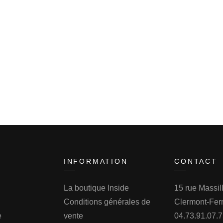
INFORMATION
CONTACT
La boutique Inside
15 rue Massi
Conditions générales de
Clermont-Fer
e
vente
04.73.91.07.