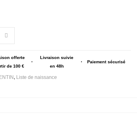
aison offerte
Livraison suivie
Paiement sécurisé
rtir de 100 €
en 48h
ENTIN
,
Liste de naissance