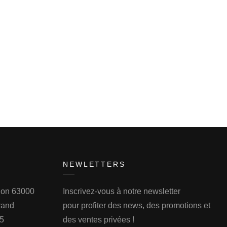
NEWLETTERS
llon 63000
Inscrivez-vous à notre newsletter
rand
pour profiter des news, des promotions et
75
des ventes privées !