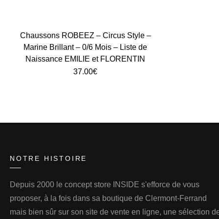
Chaussons ROBEEZ – Circus Style –
Marine Brillant – 0/6 Mois – Liste de
Naissance EMILIE et FLORENTIN
37.00
€
NOTRE HISTOIRE
Depuis 2000 le concept store INSIDE s'efforce de vous
proposer, à la fois dans sa boutique de Clermont-Ferrand
mais bien sûr sur son site de vente en ligne, une sélection d