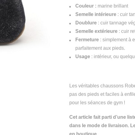
Couleur :
marine brillant
Semelle intérieure
: cuir ta
Doublure
: cuir tannage végé
Semelle extérieure
: cuir r
Fermeture
: simplement à en
parfaitement aux pieds.
Usage
: intérieur, ou quelq
Les véritables chaussons Robee
pas des pieds et faciles à enfi
pour les séances de gym !
Cet article fait parti d’une l
dans le mode de livraison. L
en boutique.