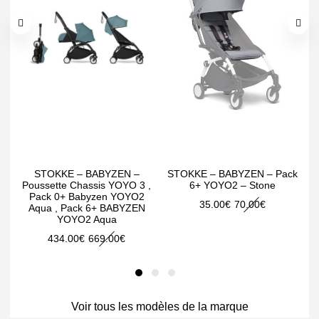
STOKKE – BABYZEN –
STOKKE – BABYZEN – Pack
Poussette Chassis YOYO 3 ,
6+ YOYO2 – Stone
Pack 0+ Babyzen YOYO2
N
Le
Le
35.00
€
70.00
€
Aqua , Pack 6+ BABYZEN
A
YOYO2 Aqua
prix
prix
Le
Le
434.00
€
669.00
€
initial
actuel
prix
prix
était :
est :
initial
actuel
70.00€.
35.00€.
était :
est :
Voir tous les modèles de la marque
669.00€.
434.00€.