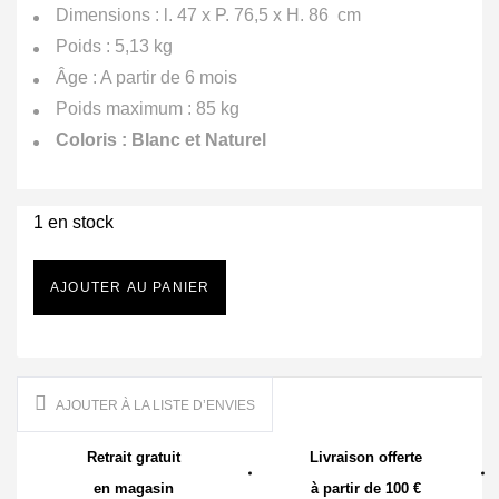
Dimensions : l. 47 x P. 76,5 x H. 86 cm
Poids : 5,13 kg
Âge : A partir de 6 mois
Poids maximum : 85 kg
Coloris : Blanc et Naturel
1 en stock
AJOUTER AU PANIER
AJOUTER À LA LISTE D’ENVIES
Retrait gratuit
Livraison offerte
en magasin
à partir de 100 €