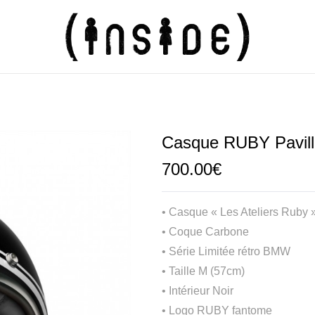
Casque RUBY Pavil
700.00
€
• Casque « Les Ateliers Ruby 
• Coque Carbone
• Série Limitée rétro BMW
• Taille M (57cm)
• Intérieur Noir
• Logo RUBY fantome