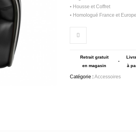
• Housse et Coffret
• Homologué France et Europ
Retrait gratuit
Livr
en magasin
à pa
Catégorie :
Accessoires