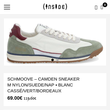
0
SCHMOOVE – CAMDEN SNEAKER
M NYLON/SUEDE/NAP • BLANC
CASSÉ/VERT/BORDEAUX
Le
Le
69.00
€
119.00
€
prix
prix
initial
actuel