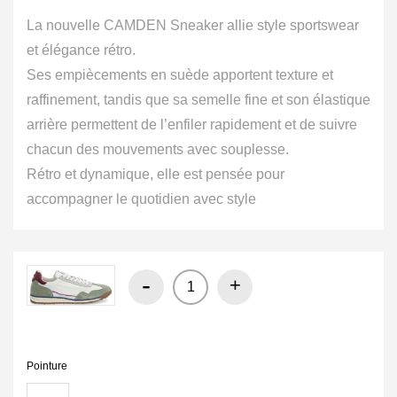
était :
est :
119.00€.
69.00€.
La nouvelle CAMDEN Sneaker allie style sportswear
et élégance rétro.
Ses empiècements en suède apportent texture et
raffinement, tandis que sa semelle fine et son élastique
arrière permettent de l’enfiler rapidement et de suivre
chacun des mouvements avec souplesse.
Rétro et dynamique, elle est pensée pour
accompagner le quotidien avec style
-
+
Pointure