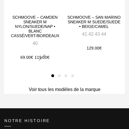
SCHMOOVE – CAMDEN
SCHMOOVE – SAN MARINO
SNEAKER M
SNEAKER M SUEDE/SUEDE
NYLON/SUEDE/NAP •
• BEIGE/CAMEL
BLANC
41 42 43 44
CASSÉ/VERT/BORDEAUX
40
129.00
€
Le
Le
69.00
€
119.00
€
prix
prix
initial
actuel
était :
est :
119.00€.
Voir tous les modèles de la marque
69.00€.
NOTRE HISTOIRE