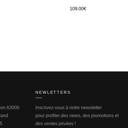
109.00
€
NEWLETTERS
llon 63000
Inscrivez-vous à notre newsletter
rand
pour profiter des news, des promotions et
75
des ventes privées !