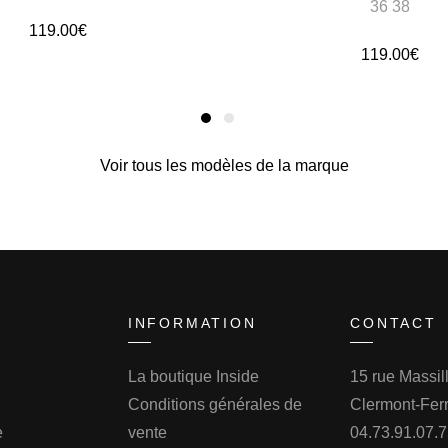
36 38
119.00
€
119.00
€
Voir tous les modèles de la marque
INFORMATION
CONTACT
La boutique Inside
15 rue Massi
Conditions générales de
Clermont-Fer
e
vente
04.73.91.07.