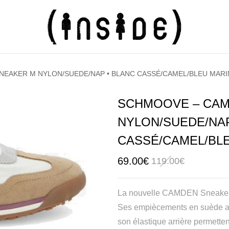
NEAKER M NYLON/SUEDE/NAP • BLANC CASSÉ/CAMEL/BLEU MARI
SCHMOOVE – CAM
NYLON/SUEDE/NAP
CASSÉ/CAMEL/BL
Le
Le
69.00
€
119.00
€
prix
prix
initial
actuel
La nouvelle CAMDEN Sneaker al
était :
est :
119.00€.
69.00€.
Ses empiècements en suède appo
son élastique arrière permetten