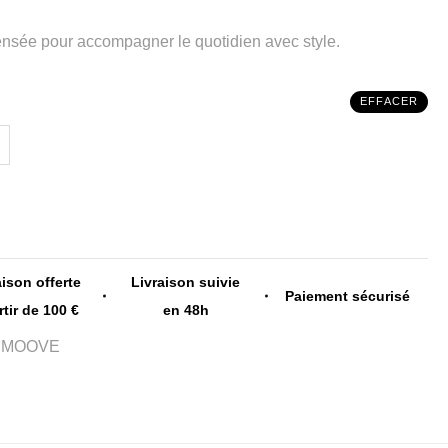
ensée pour accompagner le quotidien avec style.
EFFACER
aison offerte
Livraison suivie
Paiement sécurisé
rtir de 100 €
en 48h
HMOOVE