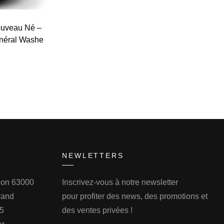
uveau Né –
inéral Washe
NEWLETTERS
llon 63000
Inscrivez-vous à notre newsletter
rand
pour profiter des news, des promotions et
75
des ventes privées !