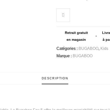
Retrait gratuit
Livr
en magasin
à pa
Catégories :
BUGABOO
,
Kids
Marque :
BUGABOO
DESCRIPTION