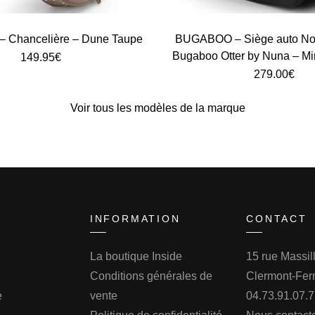
Chancelière – Dune Taupe
BUGABOO – Siège auto No
Bugaboo Otter by Nuna – M
149.95
€
279.00
€
Voir tous les modèles de la marque
INFORMATION
CONTACT
La boutique Inside
15 rue Massi
Conditions générales de
Clermont-Fer
e
vente
04.73.91.07.