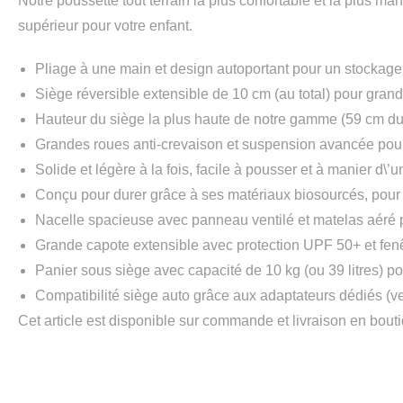
Notre poussette tout terrain la plus confortable et la plus ma
supérieur pour votre enfant.
Pliage à une main et design autoportant pour un stockage e
Siège réversible extensible de 10 cm (au total) pour grand
Hauteur du siège la plus haute de notre gamme (59 cm du
Grandes roues anti-crevaison et suspension avancée pour 
Solide et légère à la fois, facile à pousser et à manier d\’
Conçu pour durer grâce à ses matériaux biosourcés, pou
Nacelle spacieuse avec panneau ventilé et matelas aéré p
Grande capote extensible avec protection UPF 50+ et fenêt
Panier sous siège avec capacité de 10 kg (ou 39 litres) pou
Compatibilité siège auto grâce aux adaptateurs dédiés (
Cet article est disponible sur commande et livraison en bou