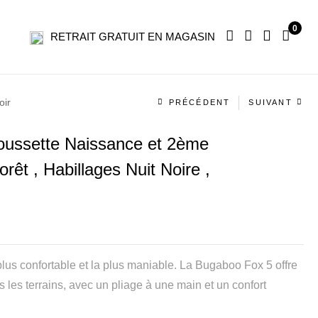
0
RETRAIT GRATUIT EN MAGASIN
Navigation
oir
PRÉCÉDENT
SUIVANT
produit
ssette Naissance et 2ème
rêt , Habillages Nuit Noire ,
 plus confortable et la plus maniable. La Bugaboo Fox 5 offre
s les terrains, avec un pliage à une main et un confort