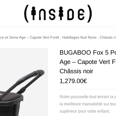
et 2ème Age – Capote Vert Forêt , Habillages Nuit Noire , Châssis n
BUGABOO Fox 5 Pou
Age – Capote Vert Fo
Châssis noir
1,279.00
€
Notre poussette tout terrain la
la meilleure maniabilité sur tou
supérieur pour votre enfant.