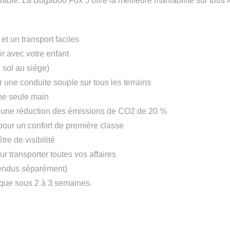
niable. La Bugaboo Fox 5 offre la meilleure maniabilité sur tous 
t un transport faciles
ir avec votre enfant
 sol au siège)
une conduite souple sur tous les terrains
une seule main
r une réduction des émissions de CO2 de 20 %
our un confort de première classe
re de visibilité
r transporter toutes vos affaires
vendus séparément)
tique sous 2 à 3 semaines.