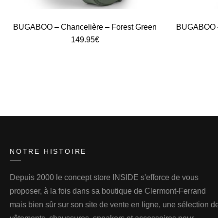
BUGABOO – Chancelière – Forest Green
BUGABOO – 
149.95
€
NOTRE HISTOIRE
Depuis 2000 le concept store INSIDE s'efforce de vous
proposer, à la fois dans sa boutique de Clermont-Ferrand
mais bien sûr sur son site de vente en ligne, une sélection d