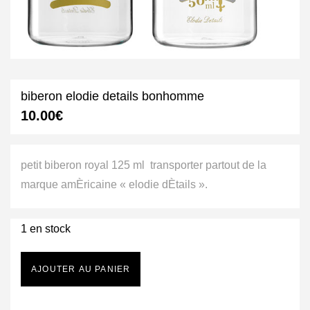
biberon elodie details bonhomme
10.00
€
petit biberon royal 125 ml  transporter partout de la
marque amÈricaine « elodie dÈtails ».
1 en stock
AJOUTER AU PANIER