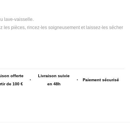
u lave-vaisselle.
ez les pièces, rincez-les soigneusement et laissez-les sécher
aison offerte
Livraison suivie
Paiement sécurisé
rtir de 100 €
en 48h