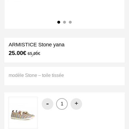
ARMISTICE Stone yana
Le
Le
25.00
€
65.00
€
prix
prix
initial
actuel
était :
est :
65.00€.
25.00€.
modèle Stone – toile tissée
-
+