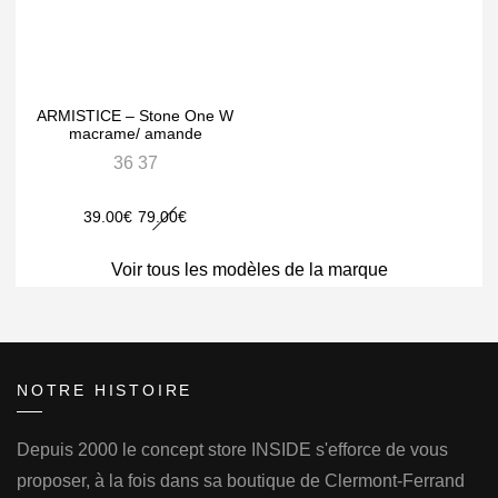
ARMISTICE – Stone One W
macrame/ amande
36 37
Le
Le
39.00
€
79.00
€
prix
prix
Voir tous les modèles de la marque
initial
actuel
était :
est :
79.00€.
39.00€.
NOTRE HISTOIRE
Depuis 2000 le concept store INSIDE s'efforce de vous
proposer, à la fois dans sa boutique de Clermont-Ferrand