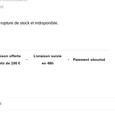
ed
rupture de stock et indisponible.
aison offerte
Livraison suivie
Paiement sécurisé
rtir de 100 €
en 48h
S