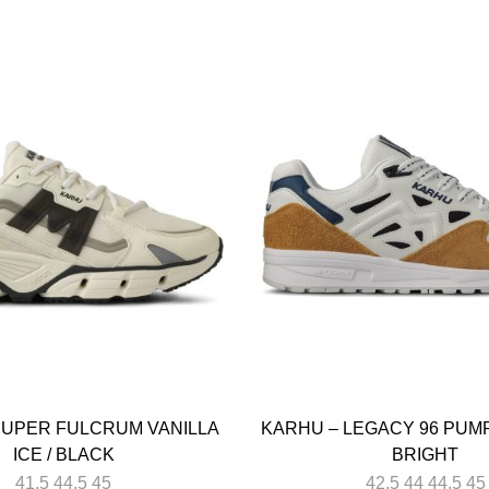
SUPER FULCRUM VANILLA
KARHU – LEGACY 96 PUMP
ICE / BLACK
BRIGHT
41,5 44,5 45
42,5 44 44,5 45