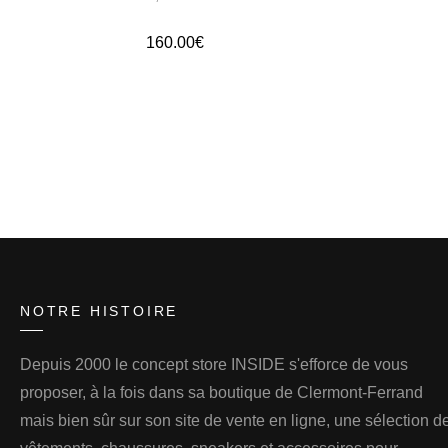
160.00
€
NOTRE HISTOIRE
Depuis 2000 le concept store INSIDE s'efforce de vous
proposer, à la fois dans sa boutique de Clermont-Ferrand
mais bien sûr sur son site de vente en ligne, une sélection d