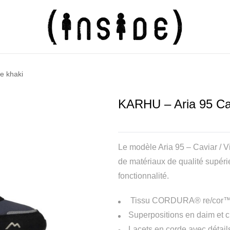
e khaki
KARHU – Aria 95 Cav
Le modèle Aria 95 – Caviar / 
de matériaux de qualité supérie
fonctionnalité.
Tissu CORDURA® re/cor™
Superpositions en daim et c
Lacets en corde avec détails