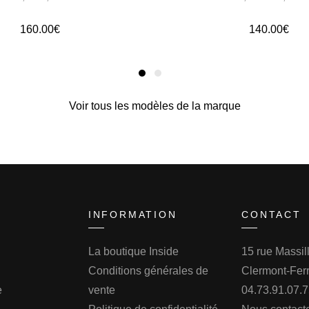
160.00
€
140.00
€
Voir tous les modèles de la marque
INFORMATION
CONTACT
La boutique Inside
15 rue Massi
Conditions générales de
Clermont-Fer
e
vente
04.73.91.07.