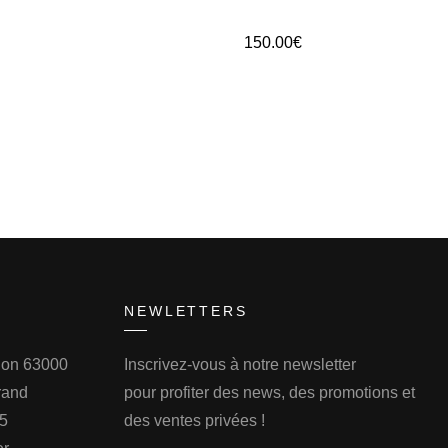
150.00
€
NEWLETTERS
llon 63000
Inscrivez-vous à notre newsletter
rand
pour profiter des news, des promotions et
75
des ventes privées !