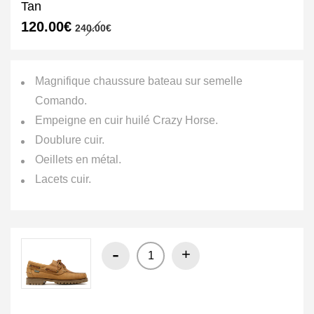
Tan
Le
Le
120.00
€
240.00
€
prix
prix
initial
actuel
était :
est :
240.00€.
120.00€.
Magnifique chaussure bateau sur semelle
Comando.
Empeigne en cuir huilé Crazy Horse.
Doublure cuir.
Oeillets en métal.
Lacets cuir.
-
+