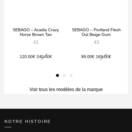
SEBAGO – Acadia Crazy
SEBAGO – Portland Flesh
Horse Brown Tan
Out Beige-Gum
41
43
Le
Le
Le
Le
120.00
€
240.00
€
89.00
€
169.00
€
prix
prix
prix
prix
initial
actuel
initial
actuel
était :
est :
était :
est :
240.00€.
Voir tous les modèles de la marque
120.00€.
169.00€.
89.00€.
NOTRE HISTOIRE